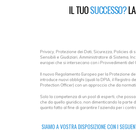
IL TUO
SUCCESSO?
L
Privacy, Protezione dei Dati, Sicurezza, Policies di 
Sensibili e Giudiziari, Amministratore di Sistema, Inc
europei che si intersecano con i Provvedimenti del
Il nuovo Regolamento Europeo per la Protezione dei
introduce nuovi obblighi (quali la DPIA, il Registro de
Protection Officer) con un approccio che da normat
Solo la competenza di un pool di esperti, che possa 
che da quello giuridico, non dimenticando la parte
quanto fatto al fine di garantire l’azienda per i control
SIAMO A VOSTRA DISPOSIZIONE CON I SEGUENT