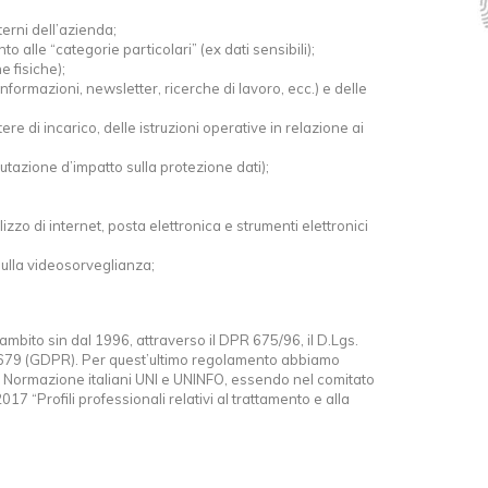
terni dell’azienda;
to alle “categorie particolari” (ex dati sensibili);
e fisiche);
(informazioni, newsletter, ricerche di lavoro, ecc.) e delle
ere di incarico, delle istruzioni operative in relazione ai
alutazione d’impatto sulla protezione dati);
lizzo di internet, posta elettronica e strumenti elettronici
ulla videosorveglianza;
mbito sin dal 1996, attraverso il DPR 675/96, il D.Lgs.
679 (GDPR). Per quest’ultimo regolamento abbiamo
i Normazione italiani UNI e UNINFO, essendo nel comitato
 “Profili professionali relativi al trattamento e alla