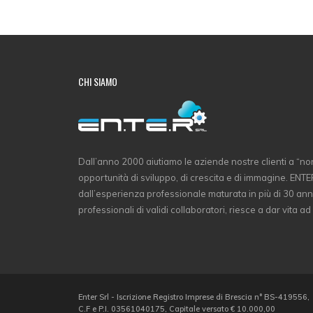
CHI SIAMO
Dall’anno 2000 aiutiamo le aziende nostre clienti a “non
opportunità di sviluppo, di crescita e di immagine. ENTER 
dall’esperienza professionale maturata in più di 30 ann
professionali di validi collaboratori, riesce a dar vita ad
Enter Srl - Iscrizione Registro Imprese di Brescia n° BS-419556,
C.F e P.I. 03561040175, Capitale versato € 10.000,00