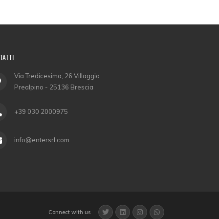
TATTI
Via Tredicesima, 26 Villaggio
Prealpino - 25136 Brescia
+39 030 2000975
info@entersrl.com
Connect with us