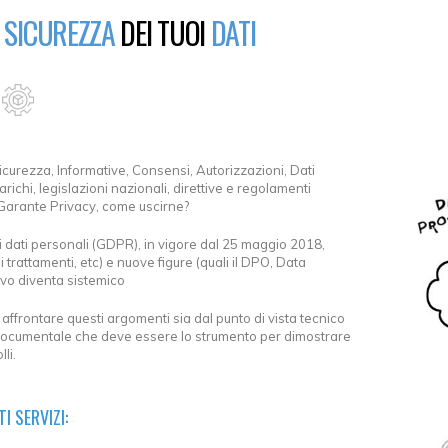
A
SICUREZZA
DEI TUOI
DATI
sicurezza, Informative, Consensi, Autorizzazioni, Dati
arichi, legislazioni nazionali, direttive e regolamenti
 Garante Privacy, come uscirne?
 dati personali (GDPR), in vigore dal 25 maggio 2018,
i trattamenti, etc) e nuove figure (quali il DPO, Data
ivo diventa sistemico
affrontare questi argomenti sia dal punto di vista tecnico
 documentale che deve essere lo strumento per dimostrare
li.
I SERVIZI: